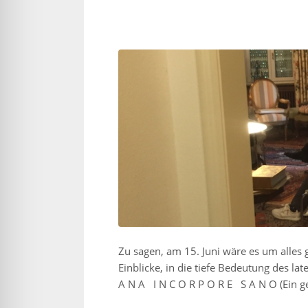
Zu sagen, am 15. Juni wäre es um alles
Einblicke, in die tiefe Bedeutung des la
A N A I N C O R P O R E S A N O (Ein 