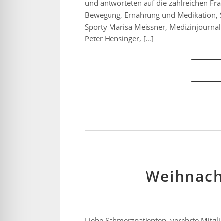
für Anfallsicherheit
und antworteten auf die zahlreichen Fr
Bewegung, Ernährung und Medikation, St
Sporty Marisa Meissner, Medizinjournal
Peter Hensinger, […]
reundlicher Modus
eitsmodus
sie-sicherer Modus
Weihnach
Liebe Schmerzpatienten, verehrte Mitgl