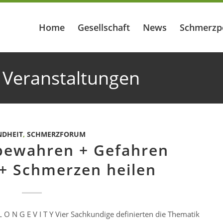
Home
Gesellschaft
News
Schmerzp
 Veranstaltungen
NDHEIT
,
SCHMERZFORUM
bewahren + Gefahren
+ Schmerzen heilen
L O N G E V I T Y Vier Sachkundige definierten die Thematik