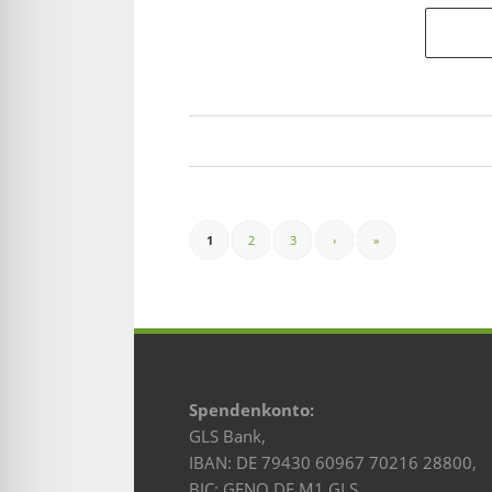
1
2
3
›
»
Spendenkonto:
GLS Bank,
IBAN: DE 79430 60967 70216 28800,
BIC: GENO DE M1 GLS